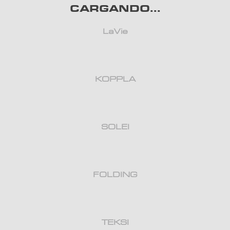
CARGANDO...
LaVie
KOPPLA
SOLEI
FOLDING
TEKSI